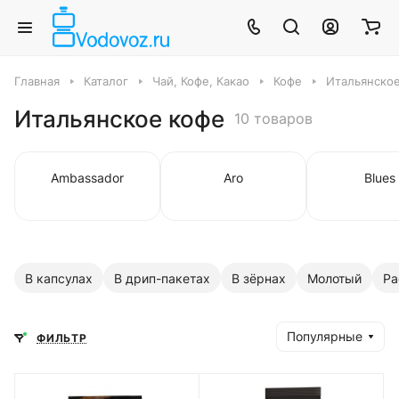
Главная
Каталог
Чай, Кофе, Какао
Кофе
Итальянско
Итальянское кофе
10 товаров
Ambassador
Aro
Blues
В капсулах
В дрип-пакетах
В зёрнах
Молотый
Ра
Популярные
ФИЛЬТР