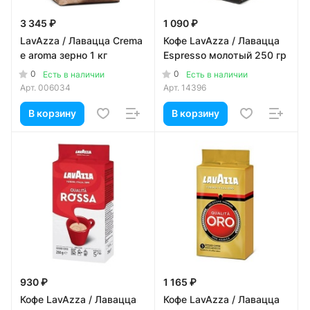
3 345 ₽
1 090 ₽
LavAzza / Лавацца Crema
Кофе LavAzza / Лавацца
e aroma зерно 1 кг
Espresso молотый 250 гр
0
0
Есть в наличии
Есть в наличии
Арт.
006034
Арт.
14396
В корзину
В корзину
930 ₽
1 165 ₽
Кофе LavAzza / Лавацца
Кофе LavAzza / Лавацца