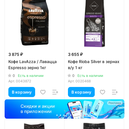
3 875 ₽
3 655 ₽
Кофе LavAzza / Лавацца
Кофе Rioba Silver в зернах
Espresso зерно 1кг
в/у 1 кг
0
0
Есть в наличии
Есть в наличии
Арт.
0043872
Арт.
0020468
В корзину
В корзину
Реклама