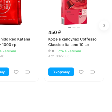
₽
450 ₽
hido Red Katana
Кофе в капсулах Coffesso
у 1000 гр
Classico Italiano 10 шт
 в наличии
0
Есть в наличии
516
Арт.
0027005
ину
В корзину