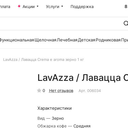
8
плата
Акции
Услуги
Поддержка
Функциональная
Щелочная
Лечебная
Детская
Родниковая
Пр
LavAzza / Лавацца Crema e aroma зерно 1 кг
LavAzza / Лавацца C
0
Нет отзывов
Арт.
006034
Характеристики
Вид
—
Зерно
Обжарка кофе
—
Средняя