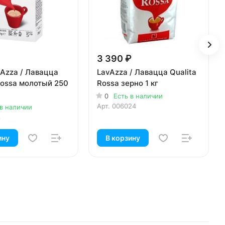
3 390 ₽
Azza / Лавацца
LavAzza / Лавацца Qualita
Rossa молотый 250
Rossa зерно 1 кг
0
Есть в наличии
Арт.
006024
 в наличии
8
ину
В корзину