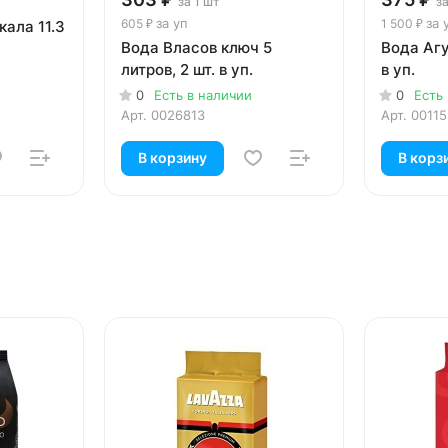
за 1 шт
за
за уп
за 
605 ₽
1 500 ₽
ала 11.3
Вода Власов ключ 5
Вода Агу
литров, 2 шт. в уп.
в уп.
0
Есть в наличии
0
Есть
Арт.
0026813
Арт.
0011
В корзину
В корз