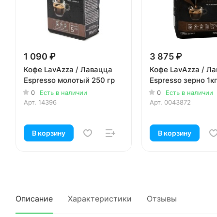
1 090 ₽
3 875 ₽
Кофе LavAzza / Лавацца
Кофе LavAzza / Л
Espresso молотый 250 гр
Espresso зерно 1к
0
Есть в наличии
0
Есть в наличии
Арт.
14396
Арт.
0043872
В корзину
В корзину
Описание
Характеристики
Отзывы