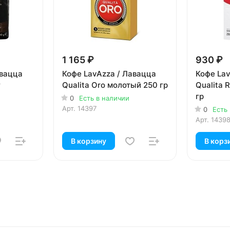
1 165 ₽
930 ₽
авацца
Кофе LavAzza / Лавацца
Кофе Lav
г
Qualita Oro молотый 250 гр
Qualita 
гр
0
Есть в наличии
Арт.
14397
0
Есть
Арт.
1439
В корзину
В корз