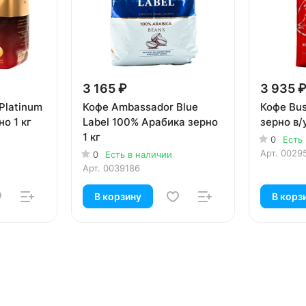
3 165 ₽
3 935 
Platinum
Кофе Ambassador Blue
Кофе Bus
о 1 кг
Label 100% Арабика зерно
зерно в/
1 кг
0
Есть
Арт.
0029
0
Есть в наличии
Арт.
0039186
В корзину
В корз