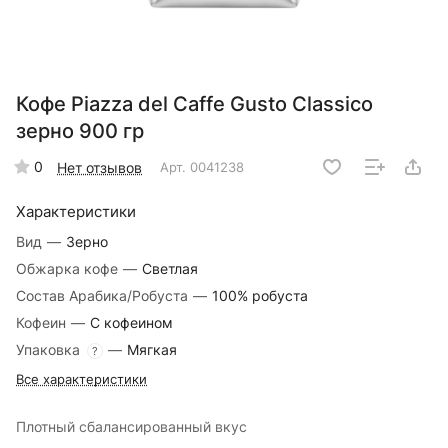
Кофе Piazza del Caffe Gusto Classico
зерно 900 гр
0
Нет отзывов
Арт.
0041238
Характеристики
Вид
—
Зерно
Обжарка кофе
—
Светлая
Состав Арабика/Робуста
—
100% робуста
Кофеин
—
С кофеином
Упаковка
—
Мягкая
?
Все характеристики
Плотный сбалансированный вкус