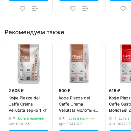
Рекомендуем также
2 605 ₽
500 ₽
615 ₽
Кофе Piazza del
Кофе Piazza del
Кофе Piazz
Caffe Crema
Caffe Crema
Caffe Gust
Vellutata зерно 1 кг
Vellutata молотый
молотый 2
250 гр
0
0
0
Есть в наличии
Есть в наличии
Есть в
Арт.
0041233
Арт.
0041240
Арт.
004123