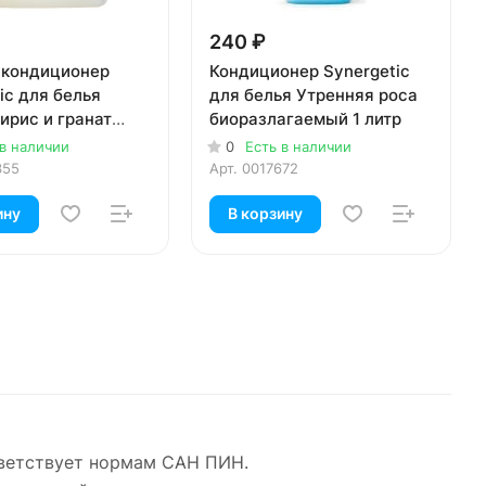
240 ₽
 кондиционер
Кондиционер Synergetic
ic для белья
для белья Утренняя роса
ирис и гранат
биоразлагаемый 1 литр
агаемый 3,75
 в наличии
0
Есть в наличии
355
Арт.
0017672
ину
В корзину
тветствует нормам САН ПИН.