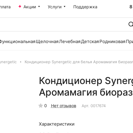
8
плата
Акции
Услуги
Поддержка
Функциональная
Щелочная
Лечебная
Детская
Родниковая
Пр
ynergetic
Кондиционер Synergetic для белья Аромамагия биораз
Кондиционер Synerg
Аромамагия биораз
0
Нет отзывов
Арт.
0017674
Характеристики