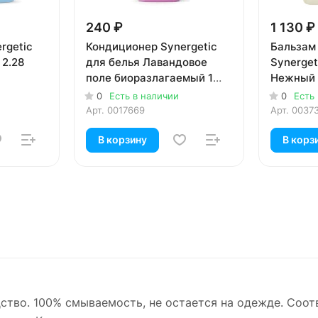
240 ₽
1 130 ₽
rgetic
Кондиционер Synergetic
Бальзам
 2.28
для белья Лавандовое
Synerget
поле биоразлагаемый 1
Нежный 
литр
биоразл
0
Есть в наличии
0
Есть
литра
Арт.
0017669
Арт.
0037
В корзину
В корз
тво. 100% смываемость, не остается на одежде. Соо