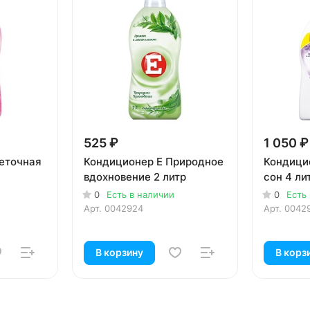
525 ₽
1 050 ₽
еточная
Кондиционер E Природное
Кондици
вдохновение 2 литр
сон 4 ли
0
Есть в наличии
0
Есть
Арт.
0042924
Арт.
0042
В корзину
В корз