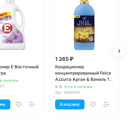
1 265 ₽
онер E Восточный
Кондиционер
тра
концентрированный Felce
Azzurra Арган & Ваниль 1
 в наличии
литр
917
0
Есть в наличии
Арт.
0042933
ину
В корзину