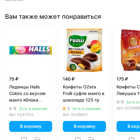
Вам также может понравиться
75 ₽
140 ₽
175 ₽
Леденцы Halls
Конфеты OZera
Конфеты С
Colors со вкусом
Frulli суфле манго в
Левушка 1
манго яблока
шоколаде 125 гр
0
Есть в
арбуза лесных ягод
Арт.
003668
0
2
Есть в наличии
Есть в наличии
25 гр
Арт.
0041532
Арт.
0038600
В корзину
В корзину
В кор