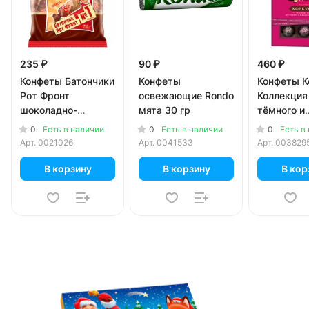
235 ₽
90 ₽
460 ₽
Конфеты Батончики
Конфеты
Конфеты К
Рот Фронт
освежающие Rondo
Коллекция
шоколадно-
мята 30 гр
тёмного и
сливочный вкус
молочного
0
0
0
Есть в наличии
Есть в наличии
Есть в
250 гр
шоколада 
Арт.
0021026
Арт.
0041533
Арт.
003829
В корзину
В корзину
В кор