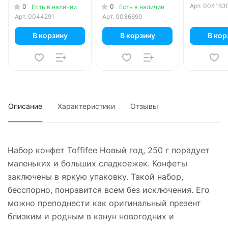
65 гр
Арт.
004153
0
0
Есть в наличии
Есть в наличии
Арт.
0044291
Арт.
0036690
В корзину
В корзину
В кор
Описание
Характеристики
Отзывы
Набор конфет Toffifee Новый год, 250 г порадует
маленьких и больших сладкоежек. Конфеты
заключены в яркую упаковку. Такой набор,
бесспорно, понравится всем без исключения. Его
можно преподнести как оригинальный презент
близким и родным в канун новогодних и