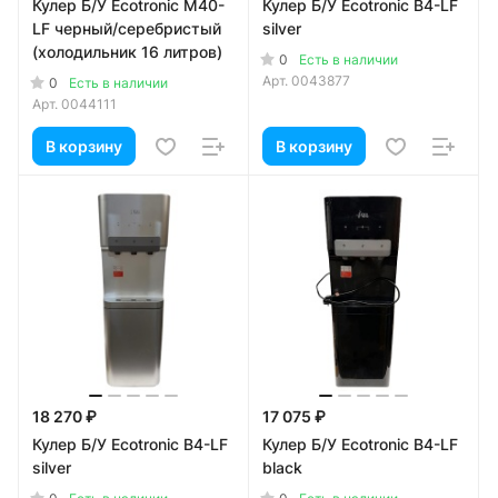
Кулер Б/У Ecotronic M40-
Кулер Б/У Ecotronic B4-LF
LF черный/серебристый
silver
(холодильник 16 литров)
0
Есть в наличии
Арт.
0043877
0
Есть в наличии
Арт.
0044111
В корзину
В корзину
18 270 ₽
17 075 ₽
Кулер Б/У Ecotronic B4-LF
Кулер Б/У Ecotronic B4-LF
silver
black