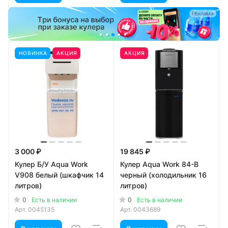
а
Реклама
НОВИНКА
АКЦИЯ
АКЦИЯ
3 000 ₽
19 845 ₽
Кулер Б/У Aqua Work
Кулер Aqua Work 84-B
V908 белый (шкафчик 14
черный (холодильник 16
литров)
литров)
0
0
Есть в наличии
Есть в наличии
Арт.
0045135
Арт.
0043689