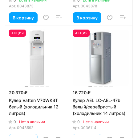
0
0
Есть в наличии
Есть в наличии
Арт.
0043873
Арт.
0043878
В корзину
В корзину
АКЦИЯ
АКЦИЯ
20 370 ₽
16 720 ₽
Кулер Vatten V70WKBT
Кулер AEL LC-AEL-47b
белый (холодильник 12
белый/серебристый
литров)
(холодильник 14 литров)
0
0
Нет в наличии
Нет в наличии
Арт.
0043592
Арт.
0036114