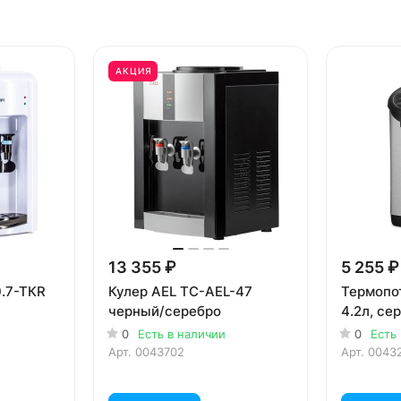
АКЦИЯ
13 355 ₽
5 255 ₽
0.7-TКR
Кулер AEL TC-AEL-47
Термопот
черный/серебро
4.2л, с
0
Есть в наличии
0
Есть
Арт.
0043702
Арт.
0043