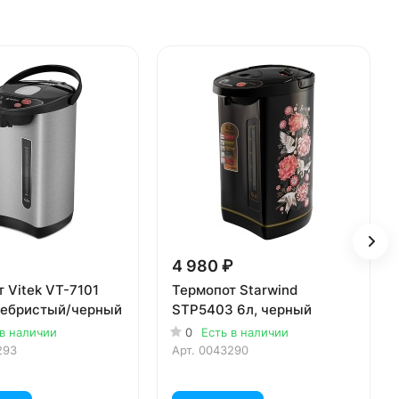
4 980 ₽
 Vitek VT-7101
Термопот Starwind
еребристый/черный
STP5403 6л, черный
 в наличии
0
Есть в наличии
293
Арт.
0043290