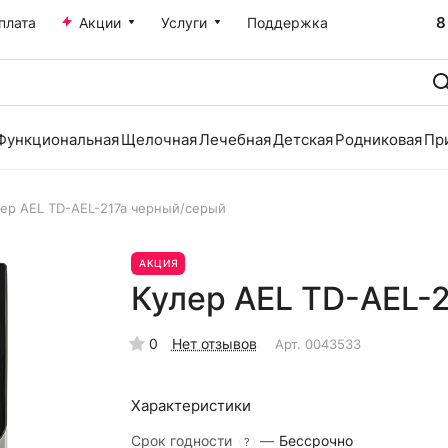
8
плата
Акции
Услуги
Поддержка
Функциональная
Щелочная
Лечебная
Детская
Родниковая
Пр
лер AEL TD-AEL-217a черный/серый
АКЦИЯ
Кулер AEL TD-AEL-
0
Нет отзывов
Арт.
0043533
Характеристики
Срок годности
—
Бессрочно
?