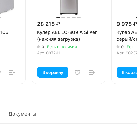
28 215 ₽
9 975 ₽
-106
Кулер AEL LC-809 A Silver
Кулер AE
(нижняя загрузка)
серый/с
0
Есть в наличии
0
Есть
Арт.
007241
Арт.
0023
В корзину
В корз
Документы