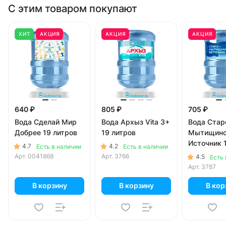
С этим товаром покупают
ХИТ
АКЦИЯ
АКЦИЯ
АКЦИЯ
640 ₽
805 ₽
705 ₽
Вода Сделай Мир
Вода Архыз Vita 3+
Вода Стар
Добрее 19 литров
19 литров
Мытищинс
Источник 
4.7
4.2
Есть в наличии
Есть в наличии
литров
Арт.
0041868
Арт.
3766
4.5
Есть 
Арт.
3787
В корзину
В корзину
В кор