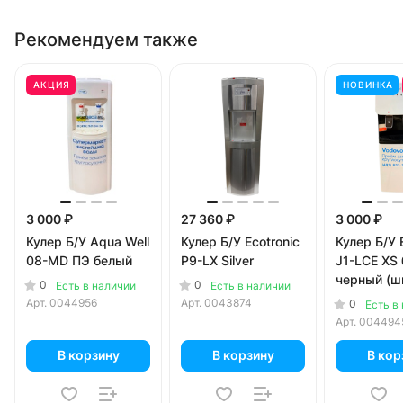
Рекомендуем также
АКЦИЯ
НОВИНКА
3 000 ₽
27 360 ₽
3 000 ₽
Кулер Б/У Aqua Well
Кулер Б/У Ecotronic
Кулер Б/У 
08-MD ПЭ белый
P9-LX Silver
J1-LCE XS
черный (ш
0
0
Есть в наличии
Есть в наличии
литров)
Арт.
0044956
Арт.
0043874
0
Есть в
Арт.
004494
В корзину
В корзину
В кор