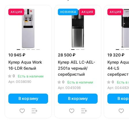
АКЦИЯ
НОВИНКА
АКЦИЯ
АКЦИЯ
10 945 ₽
28 500 ₽
19 320 ₽
Кулер Aqua Work
Кулер AEL LC-AEL-
Кулер Aqu
16-LDR белый
2501a черный/
44-LS
серебристый
серебрист
0
Есть в наличии
черный
Арт.
0038090
0
0
Есть в наличии
Есть в
Арт.
0045098
Арт.
004482
В корзину
В корзину
В кор