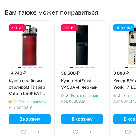
Вам также может понравиться
АКЦИЯ
АКЦИЯ
НОВИНКА
14 740 ₽
38 500 ₽
3 000 ₽
Кулер с чайным
Кулер HotFrost
Кулер Б/У
столиком Тиабар
V450AMI черный
Work 17-L
Vatten L50REAT
0
0
Есть в наличии
Есть в
красный (шкафчик
Арт.
0030929
Арт.
004514
5
Есть в наличии
5 литров)
Арт.
0023816
В корзину
В корзину
В кор