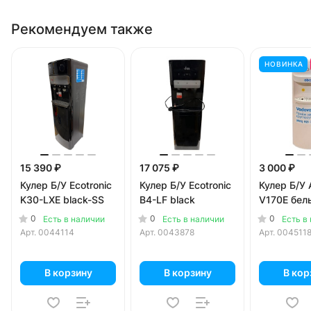
Рекомендуем также
НОВИНКА
15 390 ₽
17 075 ₽
3 000 ₽
Кулер Б/У Ecotronic
Кулер Б/У Ecotronic
Кулер Б/У
K30-LXE black-SS
B4-LF black
V170E бел
0
0
0
Есть в наличии
Есть в наличии
Есть в
Арт.
0044114
Арт.
0043878
Арт.
004511
В корзину
В корзину
В кор