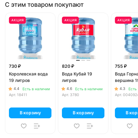
С этим товаром покупают
АКЦИЯ
АКЦИЯ
АКЦИЯ
730 ₽
820 ₽
755 ₽
Королевская вода
Вода Кубай 19
Вода Горн
19 литров
литров
вершина 1
4.4
4.6
4.3
Есть в наличии
Есть в наличии
Есть
Арт.
18411
Арт.
3780
Арт.
004092
В корзину
В корзину
В кор