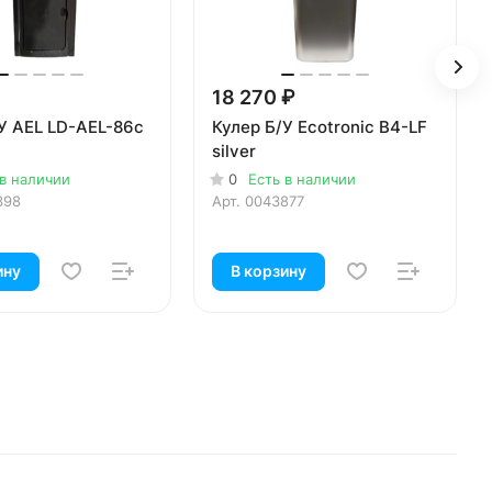
18 270 ₽
У AEL LD-AEL-86c
Кулер Б/У Ecotronic B4-LF
silver
 в наличии
0
Есть в наличии
398
Арт.
0043877
ину
В корзину