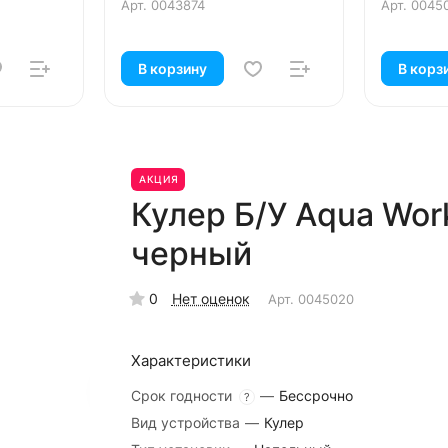
Арт.
0043874
Арт.
0045
В корзину
В корз
АКЦИЯ
Кулер Б/У Aqua Wor
черный
0
Нет оценок
Арт.
0045020
Характеристики
Срок годности
—
Бессрочно
?
Вид устройства
—
Кулер