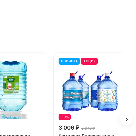
НОВИНКА
АКЦИЯ
-10%
3 006 ₽
3 340 ₽
рноголовская
Комплект Русская душа