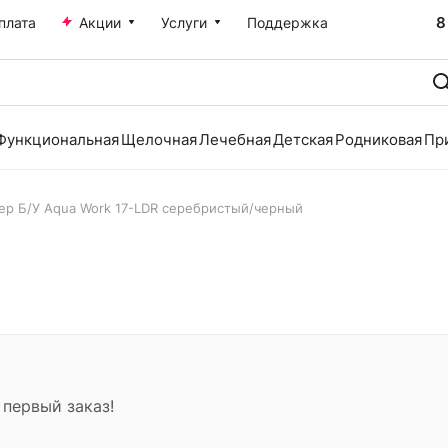
8
плата
Акции
Услуги
Поддержка
Функциональная
Щелочная
Лечебная
Детская
Родниковая
Пр
ер Б/У Aqua Work 17-LDR серебристый/черный
 первый заказ!