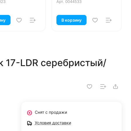
023
Арт.
0044533
ину
В корзину
k 17-LDR серебристый/
Снят с продажи
Условия доставки