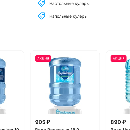
Настольные кулеры
Напольные кулеры
АКЦИЯ
АКЦИЯ
905 ₽
890 ₽
emium 19
Вода Волжанка 18.9
Вода Че