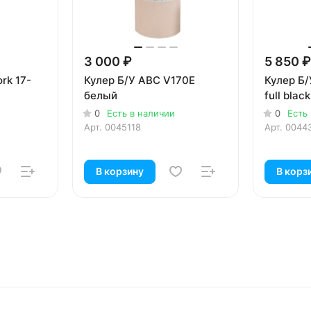
3 000 ₽
5 850 ₽
rk 17-
Кулер Б/У ABC V170E
Кулер Б/
белый
full black
0
Есть в наличии
0
Есть
Арт.
0045118
Арт.
0044
В корзину
В корз