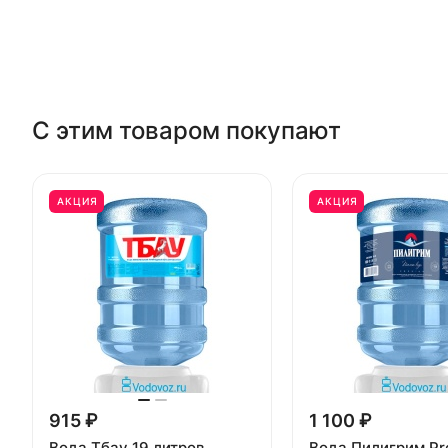
С этим товаром покупают
АКЦИЯ
АКЦИЯ
915 ₽
1 100 ₽
Вода Тбау 19 литров
Вода Пилигрим Pr