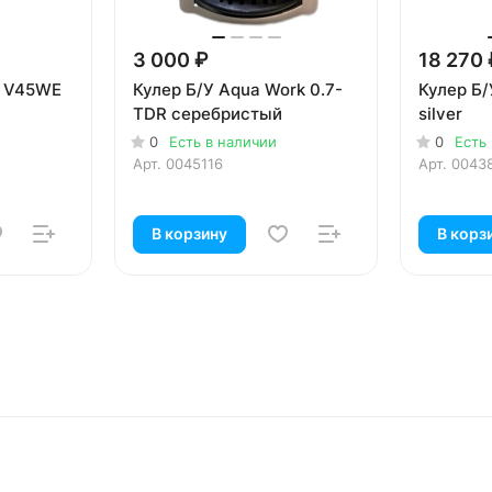
3 000 ₽
18 270 
N V45WE
Кулер Б/У Aqua Work 0.7-
Кулер Б/
TDR серебристый
silver
0
Есть в наличии
0
Есть
Арт.
0045116
Арт.
0043
В корзину
В корз