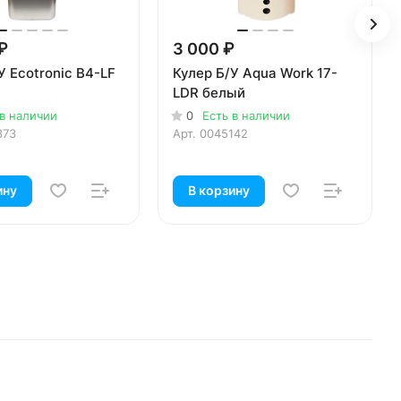
₽
3 000 ₽
У Ecotronic B4-LF
Кулер Б/У Aqua Work 17-
LDR белый
 в наличии
0
Есть в наличии
873
Арт.
0045142
ину
В корзину