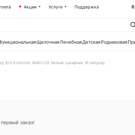
8
плата
Акции
Услуги
Поддержка
Функциональная
Щелочная
Лечебная
Детская
Родниковая
Пр
ер Б/У Ecotronic M40-LCE белый (шкафчик 16 литров)
 первый заказ!