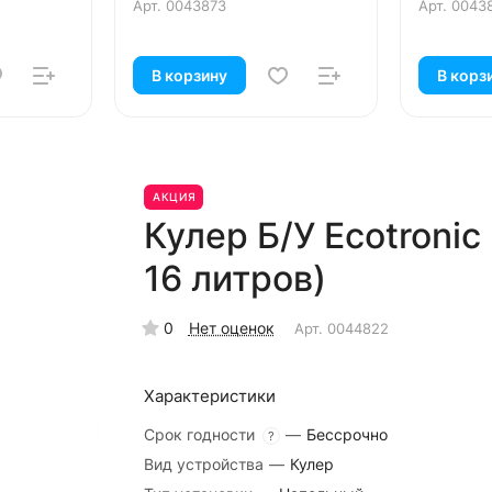
Арт.
0043873
Арт.
0043
В корзину
В корз
АКЦИЯ
Кулер Б/У Ecotroni
16 литров)
0
Нет оценок
Арт.
0044822
Характеристики
Срок годности
—
Бессрочно
?
Вид устройства
—
Кулер