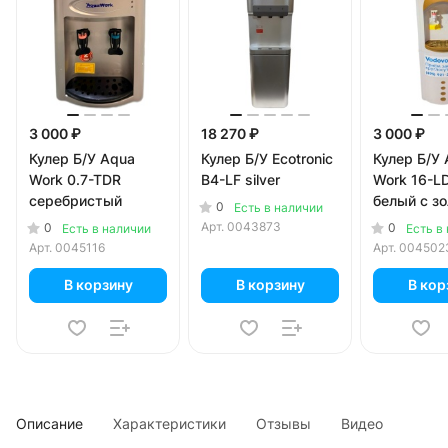
3 000 ₽
18 270 ₽
3 000 ₽
Кулер Б/У Aqua
Кулер Б/У Ecotronic
Кулер Б/У
Work 0.7-TDR
B4-LF silver
Work 16-L
серебристый
белый с з
0
Есть в наличии
Арт.
0043873
0
0
Есть в наличии
Есть в
Арт.
0045116
Арт.
004502
В корзину
В корзину
В кор
Описание
Характеристики
Отзывы
Видео