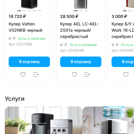
16 720 ₽
28 500 ₽
3 000 ₽
Кулер Vatten
Кулер AEL LC-AEL-
Кулер Б/У
V02NKB черный
2501a черный/
Work 16-L
серебристый
серебрист
0
Есть в наличии
красный
Арт.
0037894
0
0
Есть в наличии
Есть в
Арт.
0045098
Арт.
004495
В корзину
В корзину
В кор
Услуги