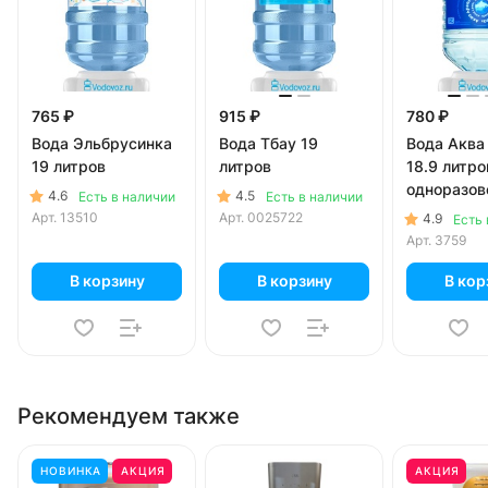
765 ₽
915 ₽
780 ₽
Вода Эльбрусинка
Вода Тбау 19
Вода Аква
19 литров
литров
18.9 литро
одноразов
4.6
4.5
Есть в наличии
Есть в наличии
Арт.
13510
Арт.
0025722
4.9
Есть 
Арт.
3759
В корзину
В корзину
В кор
Рекомендуем также
НОВИНКА
АКЦИЯ
АКЦИЯ