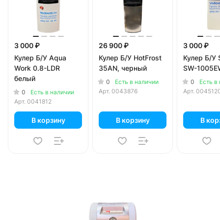
3 000 ₽
26 900 ₽
3 000 ₽
Кулер Б/У Aqua
Кулер Б/У HotFrost
Кулер Б/У 
Work 0.8-LDR
35AN, черный
SW-1005E
белый
0
0
Есть в наличии
Есть в
Арт.
0043876
Арт.
004512
0
Есть в наличии
Арт.
0041812
В корзину
В корзину
В кор