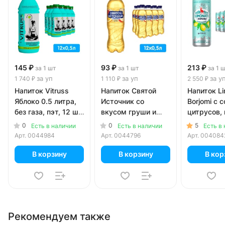
145 ₽
93 ₽
213 ₽
за 1 шт
за 1 шт
за 1 
за уп
за уп
за у
1 740 ₽
1 110 ₽
2 550 ₽
Напиток Vitruss
Напиток Святой
Напиток Li
Яблоко 0.5 литра,
Источник со
Borjomi с 
без газа, пэт, 12 шт.
вкусом груши и
цитрусов, 
в уп.
цитруса 0.5 литра,
0.33 литра
0
0
5
Есть в наличии
Есть в наличии
Есть в
газ, пэт, 12 шт. в уп.
уп.
Арт.
0044984
Арт.
0044796
Арт.
004084
В корзину
В корзину
В кор
Рекомендуем также