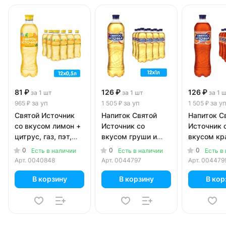
81 ₽
126 ₽
126 ₽
за 1 шт
за 1 шт
за 1 
за уп
за уп
за у
965 ₽
1 505 ₽
1 505 ₽
Святой Источник
Напиток Святой
Напиток С
со вкусом лимон +
Источник со
Источник 
цитрус, газ, пэт,
вкусом груши и
вкусом кр
0.5 литра, 12 шт. в
цитруса 1 литр, газ,
апельсин 1
0
0
0
Есть в наличии
Есть в наличии
Есть в
уп.
пэт, 12 шт. в уп.
газ, пэт, 1
Арт.
0040848
Арт.
0044797
Арт.
004479
В корзину
В корзину
В кор