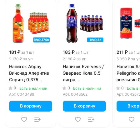
181 ₽
183 ₽
211 ₽
за 1 шт
за 1 шт
за 1 ш
за уп
за уп
за у
2 170 ₽
2 190 ₽
5 050 ₽
Напиток Абрау
Напиток Evervess /
Напиток S
Винонад Аперитив
Эвервес Кола 0.5
Pellegrino
Спритц 0.375
литра,
апельсин 
литра, газ, стекло,
сильногазированный,
литра, газ,
0
0
0
Есть в наличии
Есть в наличии
Есть в
12 шт. в уп.
пэт, 12 шт. в уп.
шт. в уп.
Арт.
0043499
Арт.
0043562
Арт.
004257
В корзину
В корзину
В кор