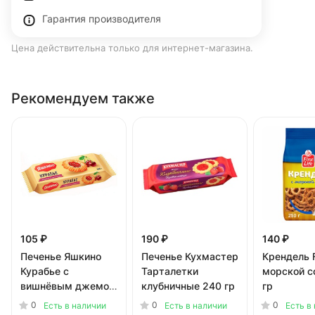
Гарантия производителя
Цена действительна только для интернет-магазина.
Рекомендуем также
105 ₽
190 ₽
140 ₽
Печенье Яшкино
Печенье Кухмастер
Крендель F
Курабье с
Тарталетки
морской с
вишнёвым джемом
клубничные 240 гр
гр
180 гр
0
0
0
Есть в наличии
Есть в наличии
Есть в