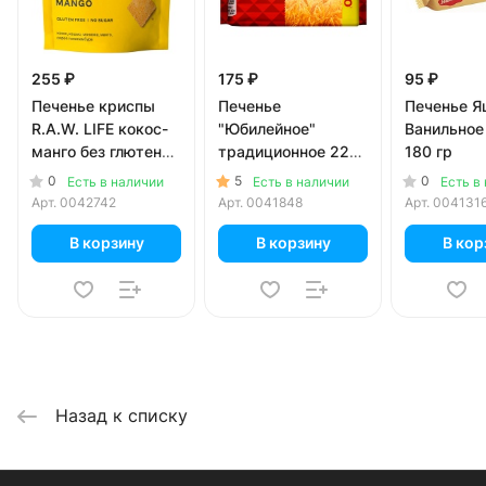
255 ₽
175 ₽
95 ₽
Печенье криспы
Печенье
Печенье Я
R.A.W. LIFE кокос-
"Юбилейное"
Ванильное
манго без глютена
традиционное 224
180 гр
и сахара 35 гр
гр
0
5
0
Есть в наличии
Есть в наличии
Есть в
Арт.
0042742
Арт.
0041848
Арт.
004131
В корзину
В корзину
В кор
Назад к списку