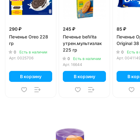
290 ₽
245 ₽
85 ₽
Печенье Oreo 228
Печенье belVita
Печенье О
гр
утрен.мультизлак
Original 38
225 гр
0
0
Есть в наличии
Есть в
Арт.
0025706
Арт.
004114
0
Есть в наличии
Арт.
16644
В корзину
В корзину
В кор