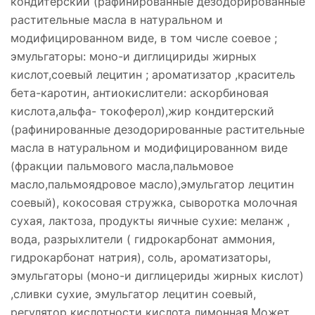
кондитерский (рафинированные дезодорированные
растительные масла в натуральном и
модифицированном виде, в том числе соевое ;
эмульгаторы: моно-и диглицириды жирных
кислот,соевый лецитин ; ароматизатор ,краситель
бета-каротин, антиокислители: аскорбиновая
кислота,альфа- токоферол),жир кондитерский
(рафинированные дезодорированные растительные
масла в натуральном и модифицированном виде
(фракции пальмового масла,пальмовое
масло,пальмоядровое масло),эмульгатор лецитин
соевый), кокосовая стружка, сыворотка молочная
сухая, лактоза, продукты яичные сухие: меланж ,
вода, разрыхлители ( гидрокарбонат аммония,
гидрокарбонат натрия), соль, ароматизаторы,
эмульгаторы (моно-и диглицериды жирных кислот)
,сливки сухие, эмульгатор лецитин соевый,
регулятор кислотности кислота лимонная.Может