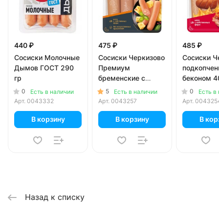
440 ₽
475 ₽
485 ₽
Сосиски Молочные
Сосиски Черкизово
Сосиски Ч
Дымов ГОСТ 290
Премиум
подкопчен
гр
бременские с
беконом 4
сыром 336 гр
0
5
0
Есть в наличии
Есть в наличии
Есть в
Арт.
0043332
Арт.
0043257
Арт.
004325
В корзину
В корзину
В кор
Назад к списку