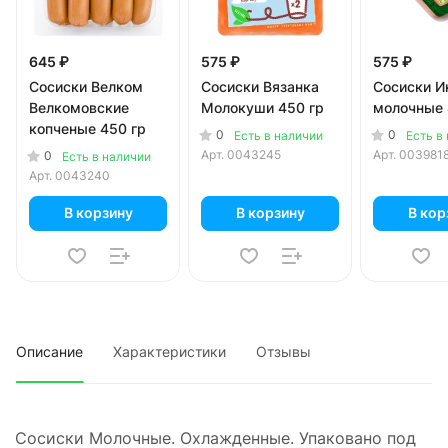
645 ₽
575 ₽
575 ₽
Сосиски Велком
Сосиски Вязанка
Сосиски И
Велкомовские
Молокуши 450 гр
молочные 
копченые 450 гр
0
0
Есть в наличии
Есть в
Арт.
0043245
Арт.
003981
0
Есть в наличии
Арт.
0043240
В корзину
В корзину
В кор
Описание
Характеристики
Отзывы
Сосиски Молочные. Охлажденные. Упаковано под