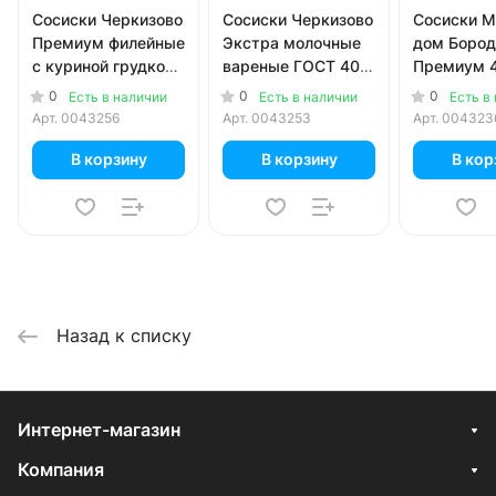
Сосиски Черкизово
Сосиски Черкизово
Сосиски М
Премиум филейные
Экстра молочные
дом Бород
с куриной грудкой
вареные ГОСТ 400
Премиум 4
270 гр
гр
0
0
0
Есть в наличии
Есть в наличии
Есть в
Арт.
0043256
Арт.
0043253
Арт.
004323
В корзину
В корзину
В кор
Назад к списку
Интернет-магазин
Компания