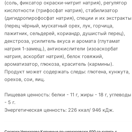
(соль, фиксатор окраски-нитрит натрия), регулятор
кислотности (трифосфат натрия), стабилизатор
(дигидропирофосфат натрия), специи и их экстракты
(перец чёрный, мускатный орех, лук, горчица,
пажитник, сельдерей, кориандр, душистый перец),
декстроза, усилитель вкуса и аромата (глутамат
натрия 1-замещ.), антиокислители (изоаскорбат
натрия, аскорбат натрия), белок говяжий,
ароматизатор, глюкоза, краситель (кармины).
Продукт может содержать следы: глютена, кунжута,
орехов, сои, яиц.
Пищевая ценность: белки - 11 г, жиры - 18 г, углеводы
- 5 г.
Энергетическая ценность: 226 ккал/ 946 кДж.
Сосиски Черкизово Копченые по-черкизовски 400 гр купить с