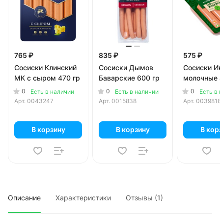
765 ₽
835 ₽
575 ₽
Сосиски Клинский
Сосиски Дымов
Сосиски И
МК с сыром 470 гр
Баварские 600 гр
молочные 
0
0
0
Есть в наличии
Есть в наличии
Есть в
Арт.
0043247
Арт.
0015838
Арт.
003981
В корзину
В корзину
В кор
Описание
Характеристики
Отзывы (1)