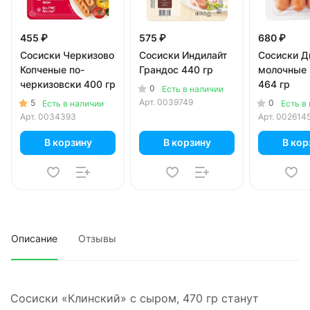
455 ₽
575 ₽
680 ₽
Сосиски Черкизово
Сосиски Индилайт
Сосиски 
Копченые по-
Грандос 440 гр
молочные
черкизовски 400 гр
464 гр
0
Есть в наличии
Арт.
0039749
5
0
Есть в наличии
Есть в
Арт.
0034393
Арт.
002614
В корзину
В корзину
В кор
Описание
Отзывы
Сосиски «Клинский» с сыром, 470 гр станут