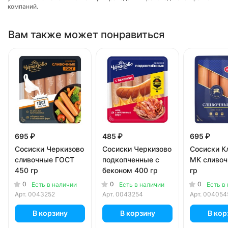
компаний.
Вам также может понравиться
695 ₽
485 ₽
695 ₽
Сосиски Черкизово
Сосиски Черкизово
Сосиски К
сливочные ГОСТ
подкопченные с
МК сливоч
450 гр
беконом 400 гр
гр
0
0
0
Есть в наличии
Есть в наличии
Есть в
Арт.
0043252
Арт.
0043254
Арт.
004054
В корзину
В корзину
В кор