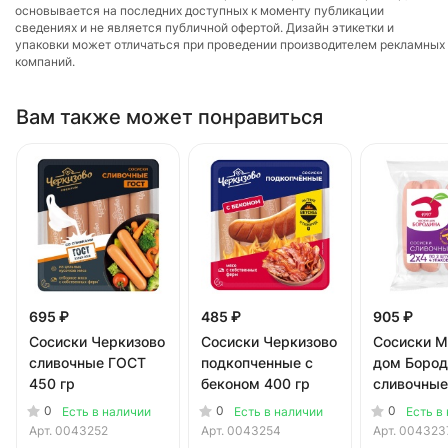
основывается на последних доступных к моменту публикации
сведениях и не является публичной офертой. Дизайн этикетки и
упаковки может отличаться при проведении производителем рекламных
компаний.
Вам также может понравиться
695 ₽
485 ₽
905 ₽
Сосиски Черкизово
Сосиски Черкизово
Сосиски М
сливочные ГОСТ
подкопченные с
дом Бород
450 гр
беконом 400 гр
сливочные
0
0
0
Есть в наличии
Есть в наличии
Есть в
Арт.
0043252
Арт.
0043254
Арт.
004323