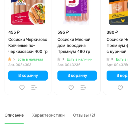
455 ₽
595 ₽
380 ₽
Сосиски Черкизово
Сосиски Мясной
Сосиски Ч
Копченые по-
дом Бородина
Премиум 
черкизовски 400 гр
Премиум 480 гр
с куриной
270 гр
5
0
0
Есть в наличии
Есть в наличии
Есть в
Арт.
0034393
Арт.
0043236
Арт.
004325
В корзину
В корзину
В кор
Описание
Характеристики
Отзывы (2)