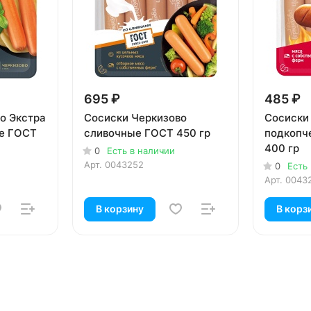
695 ₽
485 ₽
о Экстра
Сосиски Черкизово
Сосиски
е ГОСТ
сливочные ГОСТ 450 гр
подкопч
400 гр
0
Есть в наличии
Арт.
0043252
0
Есть
Арт.
0043
В корзину
В корз