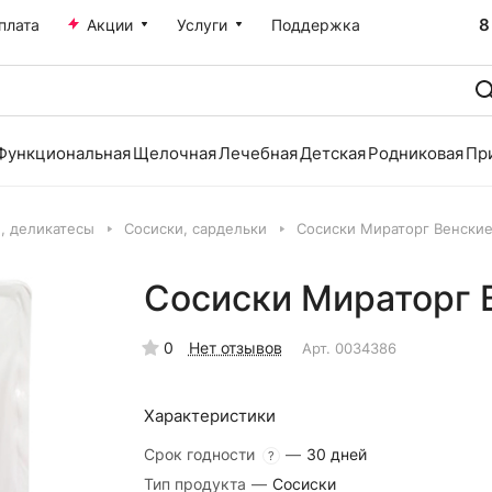
8
плата
Акции
Услуги
Поддержка
Функциональная
Щелочная
Лечебная
Детская
Родниковая
Пр
и, деликатесы
Сосиски, сардельки
Сосиски Мираторг Венские
Сосиски Мираторг 
0
Нет отзывов
Арт.
0034386
Характеристики
Срок годности
—
30 дней
?
Тип продукта
—
Сосиски