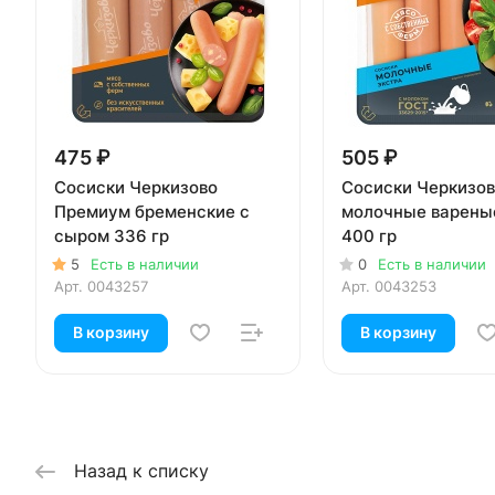
475 ₽
505 ₽
Сосиски Черкизово
Сосиски Черкизов
Премиум бременские с
молочные варены
сыром 336 гр
400 гр
5
Есть в наличии
0
Есть в наличии
Арт.
0043257
Арт.
0043253
В корзину
В корзину
Назад к списку