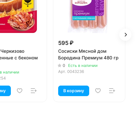
595 ₽
 Черкизово
Сосиски Мясной дом
енные с беконом
Бородина Премиум 480 гр
0
Есть в наличии
Арт.
0043236
 в наличии
254
ину
В корзину