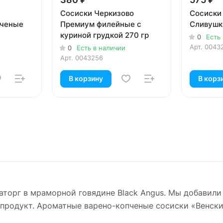
Сосиски Черкизово
Сосиски
пченые
Премиум филейные с
Сливушк
куриной грудкой 270 гр
0
Есть
Арт.
0043
0
Есть в наличии
Арт.
0043256
В корзину
В корз
аторг в мраморной говядине Black Angus. Мы добавил
продукт. Ароматные варено-копченые сосиски «Венски