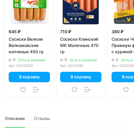
645 ₽
710 ₽
380 ₽
Сосиски Велком
Сосиски Клинский
Сосиски Ч
Велкомовские
МК Молочные 470
Премиум 
копченые 450 гр
гр
с куриной
270 гр
0
0
0
Есть в наличии
Есть в наличии
Есть в
Арт.
0043240
Арт.
0021490
Арт.
004325
В корзину
В корзину
В кор
Описание
Отзывы