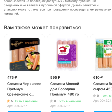
основывается на последних доступных к моменту публикации
сведениях и не является публичной офертой. Дизайн этикетки и
упаковки может отличаться при проведении производителем рекламных
компаний.
Вам также может понравиться
475 ₽
595 ₽
610 ₽
Сосиски Черкизово
Сосиски Мясной
Сосиски В
Премиум
дом Бородина
сыром 450
бременские с
Премиум 480 гр
0
Есть в
сыром 336 гр
Арт.
004324
5
0
Есть в наличии
Есть в наличии
Арт.
0043257
Арт.
0043236