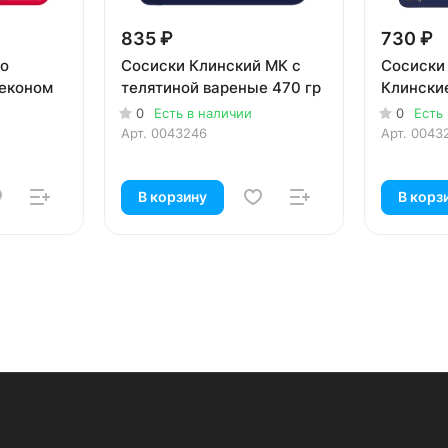
835 ₽
730 ₽
во
Сосиски Клинский МК с
Сосиски
беконом
телятиной вареные 470 гр
Клински
0
Есть в наличии
0
Есть
Арт.
0043246
Арт.
0043
В корзину
В корз