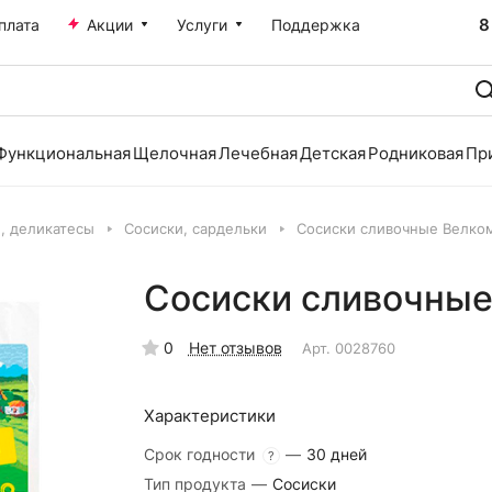
8
плата
Акции
Услуги
Поддержка
Функциональная
Щелочная
Лечебная
Детская
Родниковая
Пр
и, деликатесы
Сосиски, сардельки
Сосиски сливочные Велком
Сосиски сливочные
0
Нет отзывов
Арт.
0028760
Характеристики
Срок годности
—
30 дней
?
Тип продукта
—
Сосиски