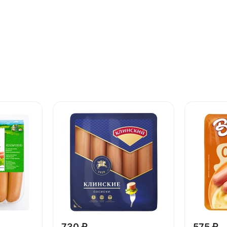
730 ₽
575 ₽