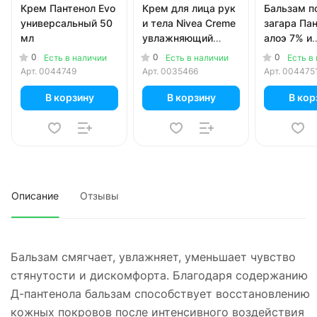
Крем Пантенол Evo
Крем для лица рук
Бальзам п
универсальный 50
и тела Nivea Creme
загара Пан
мл
увлажняющий
алоэ 7% и
универсальный с
витамином
0
0
0
Есть в наличии
Есть в наличии
Есть в
пантенолом 75 мл
Арт.
0044749
Арт.
0035466
Арт.
004475
В корзину
В корзину
В кор
Описание
Отзывы
Бальзам смягчает, увлажняет, уменьшает чувство
стянутости и дискомфорта. Благодаря содержанию
Д-пантенола бальзам способствует восстановлению
кожных покровов после интенсивного воздействия