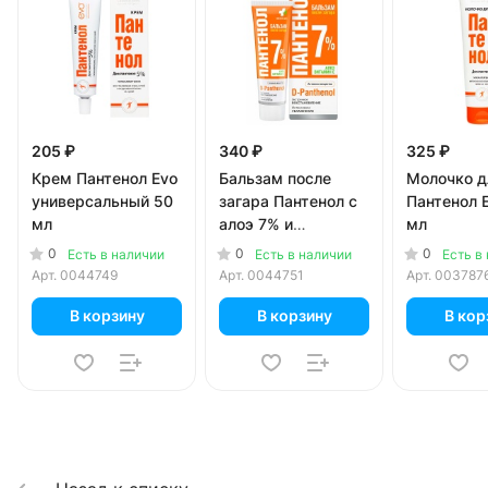
205 ₽
340 ₽
325 ₽
Крем Пантенол Evo
Бальзам после
Молочко д
универсальный 50
загара Пантенол с
Пантенол 
мл
алоэ 7% и
мл
витамином E 90 мл
0
0
0
Есть в наличии
Есть в наличии
Есть в
Арт.
0044749
Арт.
0044751
Арт.
003787
В корзину
В корзину
В кор