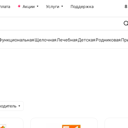
8
плата
Акции
Услуги
Поддержка
Функциональная
Щелочная
Лечебная
Детская
Родниковая
Пр
водитель