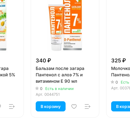
340 ₽
325 ₽
гара
Бальзам после загара
Молочко
кой 5%
Пантенол с алоэ 7% и
Пантено
витамином E 90 мл
0
Есть
Арт.
0037
0
Есть в наличии
Арт.
0044751
В корзину
В корз