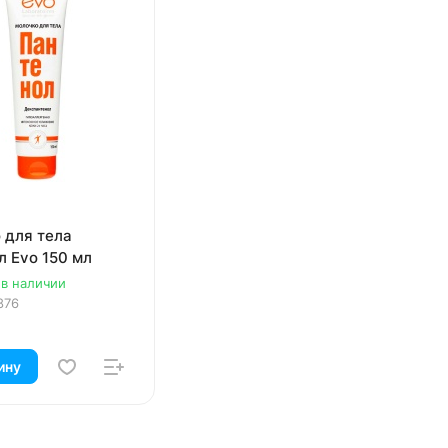
 для тела
л Evo 150 мл
 в наличии
876
ину