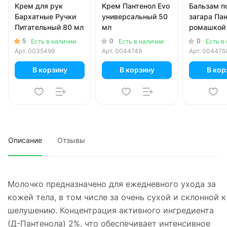
Крем для рук
Крем Пантенол Evo
Бальзам п
Бархатные Ручки
универсальный 50
загара Пан
Питательный 80 мл
мл
ромашкой
чередой 9
5
0
0
Есть в наличии
Есть в наличии
Есть в
Арт.
0035499
Арт.
0044749
Арт.
004475
В корзину
В корзину
В кор
Описание
Отзывы
Молочко предназначено для ежедневного ухода за
кожей тела, в том числе за очень сухой и склонной к
шелушению. Концентрация активного ингредиента
(Д-Пантенола) 2%, что обеспечивает интенсивное