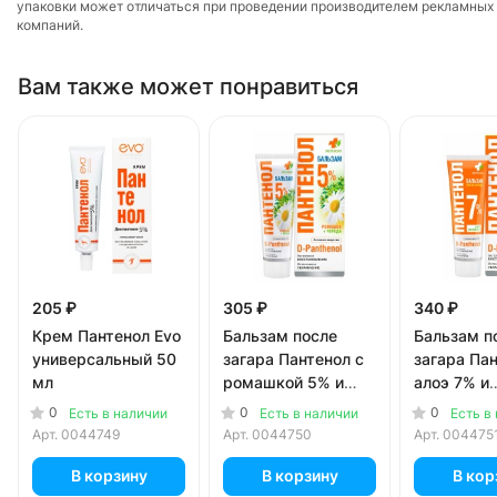
упаковки может отличаться при проведении производителем рекламных
компаний.
Вам также может понравиться
205 ₽
305 ₽
340 ₽
Крем Пантенол Evo
Бальзам после
Бальзам п
универсальный 50
загара Пантенол с
загара Пан
мл
ромашкой 5% и
алоэ 7% и
чередой 90 мл
витамином
0
0
0
Есть в наличии
Есть в наличии
Есть в
Арт.
0044749
Арт.
0044750
Арт.
004475
В корзину
В корзину
В кор