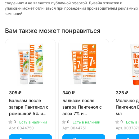
сведениях и не является публичной офертой. Дизайн этикетки и
упаковки может отличаться при проведении производителем рекламных
компаний.
Вам также может понравиться
305 ₽
340 ₽
325 ₽
Бальзам после
Бальзам после
Молочко д
загара Пантенол с
загара Пантенол с
Пантенол 
ромашкой 5% и
алоэ 7% и
мл
чередой 90 мл
витамином E 90 мл
0
0
0
Есть в наличии
Есть в наличии
Есть в
Арт.
0044750
Арт.
0044751
Арт.
003787