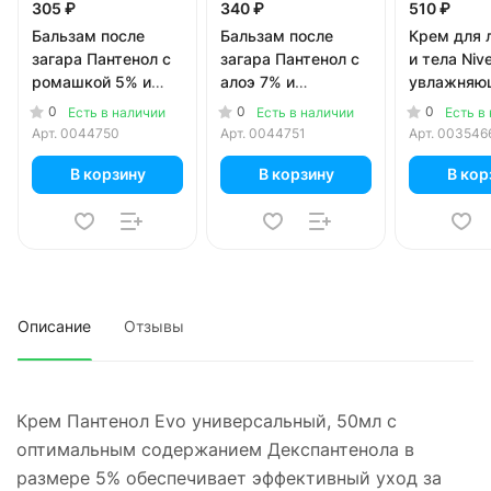
305 ₽
340 ₽
510 ₽
Бальзам после
Бальзам после
Крем для 
загара Пантенол с
загара Пантенол с
и тела Niv
ромашкой 5% и
алоэ 7% и
увлажняю
чередой 90 мл
витамином E 90 мл
универсал
0
0
0
Есть в наличии
Есть в наличии
Есть в
пантеноло
Арт.
0044750
Арт.
0044751
Арт.
003546
В корзину
В корзину
В кор
Описание
Отзывы
Крем Пантенол Evo универсальный, 50мл с
оптимальным содержанием Декспантенола в
размере 5% обеспечивает эффективный уход за