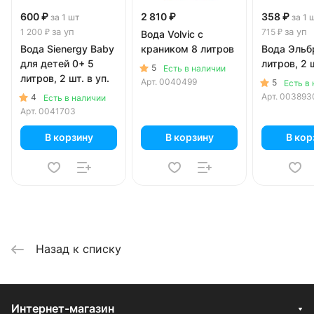
600 ₽
2 810 ₽
358 ₽
за 1 шт
за 1 
за уп
за уп
1 200 ₽
715 ₽
Вода Volvic с
Вода Sienergy Baby
краником 8 литров
Вода Эльб
для детей 0+ 5
литров, 2 ш
5
Есть в наличии
литров, 2 шт. в уп.
Арт.
0040499
5
Есть в
Арт.
003893
4
Есть в наличии
Арт.
0041703
В корзину
В корзину
В кор
Назад к списку
Интернет-магазин