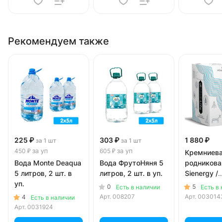
Рекомендуем также
225 ₽
303 ₽
1 880 ₽
за 1 шт
за 1 шт
за уп
за уп
450 ₽
605 ₽
Кремниев
Вода Monte Deaqua
Вода ФрутоНяня 5
родникова
5 литров, 2 шт. в
литров, 2 шт. в уп.
Sienergy /
уп.
Сиэнержи 
0
5
Есть в наличии
Есть в
краником 
Арт.
008207
Арт.
003014
4
Есть в наличии
литров
Арт.
0031924