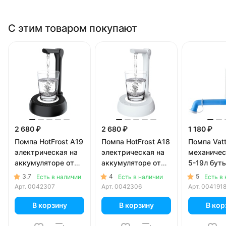
С этим товаром покупают
2 680 ₽
2 680 ₽
1 180 ₽
Помпа HotFrost A19
Помпа HotFrost A18
Помпа Vat
электрическая на
электрическая на
механичес
аккумуляторе от
аккумуляторе от
5-19л буты
USB для 5-19л
USB для 5-19л
коробке)
3.7
4
5
Есть в наличии
Есть в наличии
Есть в
бутылей, черная (в
бутылей, белая (в
Арт.
0042307
Арт.
0042306
Арт.
004191
коробке)
коробке)
В корзину
В корзину
В кор