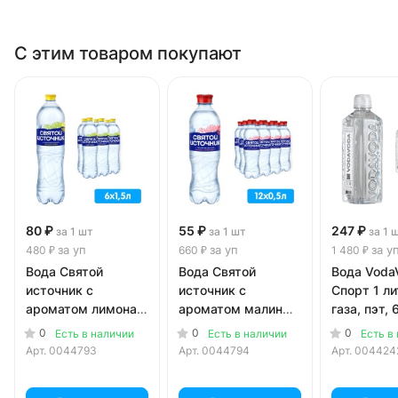
С этим товаром покупают
80 ₽
55 ₽
247 ₽
за 1 шт
за 1 шт
за 1 
за уп
за уп
за у
480 ₽
660 ₽
1 480 ₽
Вода Святой
Вода Святой
Вода Voda
источник с
источник с
Спорт 1 ли
ароматом лимона и
ароматом малины
газа, пэт, 
лайма 1.5 литра,
и грейпфрута 0.5
уп.
0
0
0
Есть в наличии
Есть в наличии
Есть в
газ, пэт, 6 шт. в уп.
литра, газ, пэт, 12
Арт.
0044793
Арт.
0044794
Арт.
004424
шт. в уп.