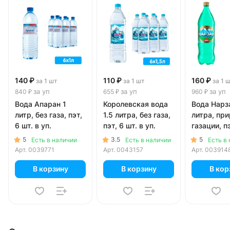
140 ₽
110 ₽
160 ₽
за 1 шт
за 1 шт
за 1 
за уп
за уп
за уп
840 ₽
655 ₽
960 ₽
Вода Апаран 1
Королевская вода
Вода Нарза
литр, без газа, пэт,
1.5 литра, без газа,
литра, пр
6 шт. в уп.
пэт, 6 шт. в уп.
газации, пэ
в уп.
5
3.5
5
Есть в наличии
Есть в наличии
Есть в
Арт.
0039771
Арт.
0043157
Арт.
003914
В корзину
В корзину
В кор