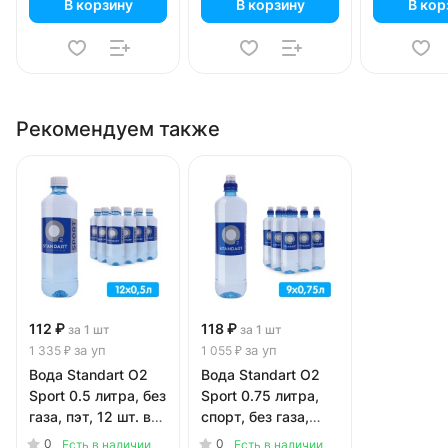
В корзину
В корзину
В кор
Рекомендуем также
112 ₽
118 ₽
за 1 шт
за 1 шт
за уп
за уп
1 335 ₽
1 055 ₽
Вода Standart О2
Вода Standart О2
Sport 0.5 литра, без
Sport 0.75 литра,
газа, пэт, 12 шт. в
спорт, без газа,
уп.
пэт, 9 шт. в уп.
0
0
Есть в наличии
Есть в наличии