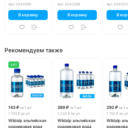
Арт.
0043269
Арт.
0043268
Арт.
004351
В корзину
В корзину
В кор
Рекомендуем также
ХИТ
143 ₽
389 ₽
292 ₽
за 1 шт
за 1 шт
за 1 
за уп
за уп
за у
1 705 ₽
2 330 ₽
1 750 ₽
Wildalp альпийская
Wildalp альпийская
Wildalp ал
родниковая вода
родниковая вода
родникова