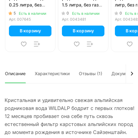
0.25 литра, без
1.5 литра, без газа,
литр, без г
газа, пэт, 12 шт. в
пэт, 6 шт. в уп.
6 шт. в уп.
5
0
0
Есть в наличии
Есть в наличии
Есть в
уп.
Арт.
007645
Арт.
0043481
Арт.
004348
В корзину
В корзину
В кор
Описание
Характеристики
Отзывы (1)
Документы
Кристальная и удивительно свежая альпийская
родниковая вода WILDALP бодрит с первых глотков!
12 месяцев пробивает она себе путь сквозь
естественный фильтр карстовых альпийских пород
до момента рождения в источнике Сайзенштайн.