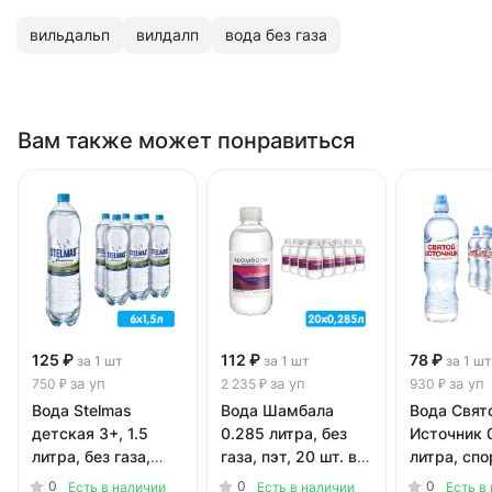
вильдальп
вилдалп
вода без газа
Вам также может понравиться
125 ₽
112 ₽
78 ₽
за 1 шт
за 1 шт
за 1 шт
за уп
за уп
за уп
750 ₽
2 235 ₽
930 ₽
Вода Stelmas
Вода Шамбала
Вода Свят
детская 3+, 1.5
0.285 литра, без
Источник 
литра, без газа,
газа, пэт, 20 шт. в
литра, спо
пэт, 6 шт. в уп.
уп.
газа, пэт, 
0
0
0
Есть в наличии
Есть в наличии
Есть в