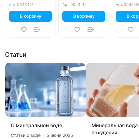
уп.
Арт.
0043451
Арт.
0043215
Арт.
004296
В корзину
В корзину
В кор
Статьи
О минеральной воде
Минеральная вода
похудения
/
Статьи о воде
5 июня 2025