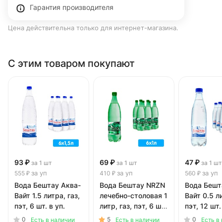
Гарантия производителя
Цена действительна только для интернет-магазина.
С этим товаром покупают
93 ₽
69 ₽
47 ₽
за 1 шт
за 1 шт
за 1 шт
за уп
за уп
за уп
555 ₽
410 ₽
560 ₽
Вода Бештау Аква-
Вода Бештау NRZN
Вода Бешт
Вайт 1.5 литра, газ,
лечебно-столовая 1
Вайт 0.5 ли
пэт, 6 шт. в уп.
литр, газ, пэт, 6 шт.
пэт, 12 шт.
в уп.
0
5
0
Есть в наличии
Есть в наличии
Есть в