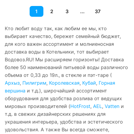
1
2
3
...
37
Кто любит воду так, как любим ее мы, кто
выбирает качество, бережет семейный бюджет,
для кого важен ассортимент и молниеносная
доставка воды в Котельники, тот выбирает
Водовоз.RU! Мы расширяем горизонты! Доставка
более 50 наименований питьевой воды различного
объема от 0,33 до 19л., в стекле и пэт-таре (
Архыз
,
Пилигрим
,
Королевская
,
Кубай
,
Горная
вершина
и т.д.), широчайший ассортимент
оборудования для удобства розлива от ведущих
мировых производителей (
HotFrost
,
AEL
,
Vatten
и
т.д. в свежих дизайнерских решениях для
украшения интерьера, удобства и эстетического
удовольствия. А также Вы всегда сможете,