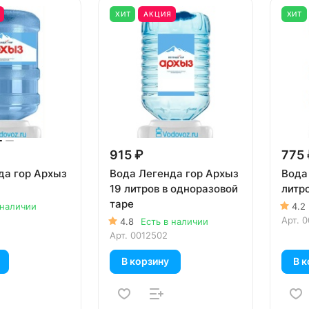
Я
ХИТ
АКЦИЯ
ХИТ
915 ₽
775 
да гор Архыз
Вода Легенда гор Архыз
Вода
19 литров в одноразовой
литр
таре
 наличии
4.2
Арт.
0
4.8
Есть в наличии
Арт.
0012502
В корзину
В к