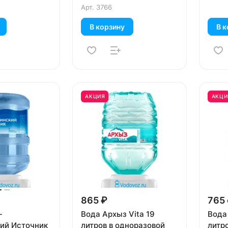
Арт.
3766
В корзину
В к
АКЦИЯ
АКЦИ
865 ₽
765
-
Вода Архыз Vita 19
Вода
ий Источник
литров в одноразовой
литр