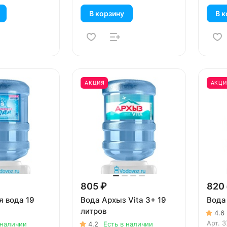
В корзину
В к
АКЦИЯ
АКЦИ
805 ₽
820
я вода 19
Вода Архыз Vita 3+ 19
Вода
литров
4.6
Арт.
3
 наличии
4.2
Есть в наличии