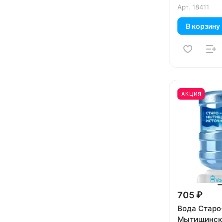
Арт.
18411
В корзину
АКЦИЯ
705 ₽
Вода Старо
Мытищинск