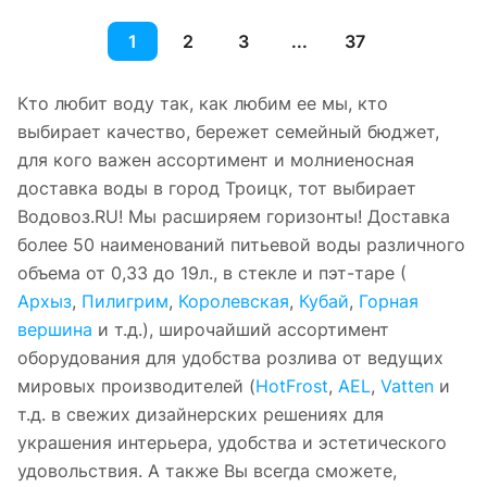
1
2
3
...
37
Кто любит воду так, как любим ее мы, кто
выбирает качество, бережет семейный бюджет,
для кого важен ассортимент и молниеносная
доставка воды в город Троицк, тот выбирает
Водовоз.RU! Мы расширяем горизонты! Доставка
более 50 наименований питьевой воды различного
объема от 0,33 до 19л., в стекле и пэт-таре (
Архыз
,
Пилигрим
,
Королевская
,
Кубай
,
Горная
вершина
и т.д.), широчайший ассортимент
оборудования для удобства розлива от ведущих
мировых производителей (
HotFrost
,
AEL
,
Vatten
и
т.д. в свежих дизайнерских решениях для
украшения интерьера, удобства и эстетического
удовольствия. А также Вы всегда сможете,