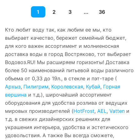
1
2
3
...
36
Кто любит воду так, как любим ее мы, кто
выбирает качество, бережет семейный бюджет,
для кого важен ассортимент и молниеносная
доставка воды в город Востряково, тот выбирает
Водовоз.RU! Мы расширяем горизонты! Доставка
более 50 наименований питьевой воды различного
объема от 0,33 до 19л., в стекле и пэт-таре (
Архыз
,
Пилигрим
,
Королевская
,
Кубай
,
Горная
вершина
и т.д.), широчайший ассортимент
оборудования для удобства розлива от ведущих
мировых производителей (
HotFrost
,
AEL
,
Vatten
и
т.д. в свежих дизайнерских решениях для
украшения интерьера, удобства и эстетического
удовольствия. А также Вы всегда сможете,