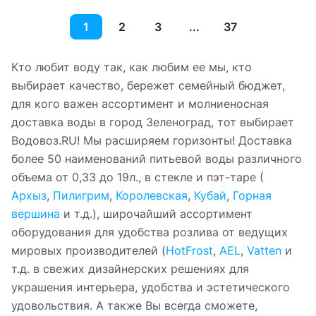
1
2
3
...
37
Кто любит воду так, как любим ее мы, кто
выбирает качество, бережет семейный бюджет,
для кого важен ассортимент и молниеносная
доставка воды в город Зеленоград, тот выбирает
Водовоз.RU! Мы расширяем горизонты! Доставка
более 50 наименований питьевой воды различного
объема от 0,33 до 19л., в стекле и пэт-таре (
Архыз
,
Пилигрим
,
Королевская
,
Кубай
,
Горная
вершина
и т.д.), широчайший ассортимент
оборудования для удобства розлива от ведущих
мировых производителей (
HotFrost
,
AEL
,
Vatten
и
т.д. в свежих дизайнерских решениях для
украшения интерьера, удобства и эстетического
удовольствия. А также Вы всегда сможете,