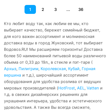
1
2
3
...
36
Кто любит воду так, как любим ее мы, кто
выбирает качество, бережет семейный бюджет,
для кого важен ассортимент и молниеносная
доставка воды в город Жуковский, тот выбирает
Водовоз.RU! Мы расширяем горизонты! Доставка
более 50 наименований питьевой воды различного
объема от 0,33 до 19л., в стекле и пэт-таре (
Архыз
,
Пилигрим
,
Королевская
,
Кубай
,
Горная
вершина
и т.д.), широчайший ассортимент
оборудования для удобства розлива от ведущих
мировых производителей (
HotFrost
,
AEL
,
Vatten
и
т.д. в свежих дизайнерских решениях для
украшения интерьера, удобства и эстетического
удовольствия. А также Вы всегда сможете,