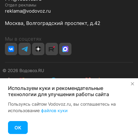
Отдел рекламы
reklama@vodovoz.ru
Москва, Волгоградский проспект, д.42
Мы в соцсетях
© 2026 Водовоз.RU
✕
Используем куки и рекомендательные
Конфиденциальность
Оферта
технологии для улучшения работы сайта
Пользуясь сайтом Vodovoz.ru, вы соглашаетесь на
использование
файлов куки
ОК
Главная
Каталог
Корзина
Избранные
Кабинет
Сравнение