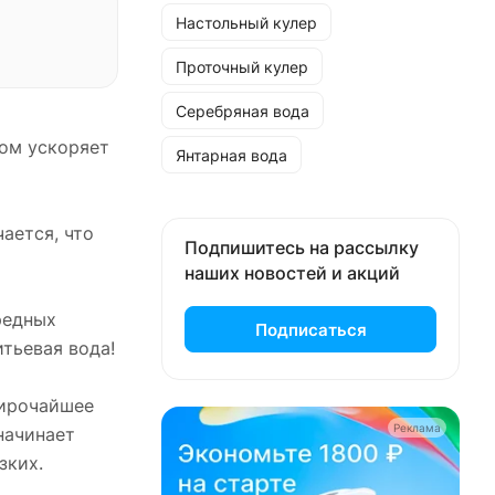
Настольный кулер
Проточный кулер
Серебряная вода
сом ускоряет
Янтарная вода
ается, что
Подпишитесь на рассылку
наших новостей и акций
редных
Подписаться
итьевая вода!
широчайшее
Реклама
начинает
зких.