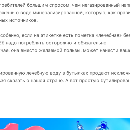
отребителей большим спросом, чем негазированный напи
скажешь о воде минерализированной, которую, как прав
ных источников.
особенно, если на этикетке есть пометка «лечебная» бе
 Её надо потреблять осторожно и обязательно
учае, она вместо желаемой пользы, может нанести ваш
ированную лечебную воду в бутылках продают исключи
льзя сказать о нашей стране. А вот простую бутилирова