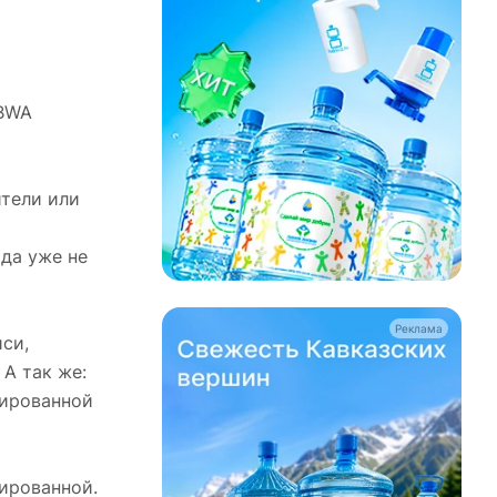
IBWA
ители или
ы
ода уже не
Реклама
си,
 А так же:
зированной
ированной.