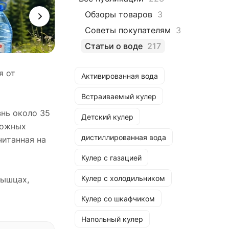
Обзоры товаров
3
Советы покупателям
3
Статьи о воде
217
я от
Активированная вода
Встраиваемый кулер
знь около 35
Детский кулер
можных
дистиллированная вода
читанная на
Кулер с газацией
Кулер с холодильником
мышцах,
Кулер со шкафчиком
Напольный кулер