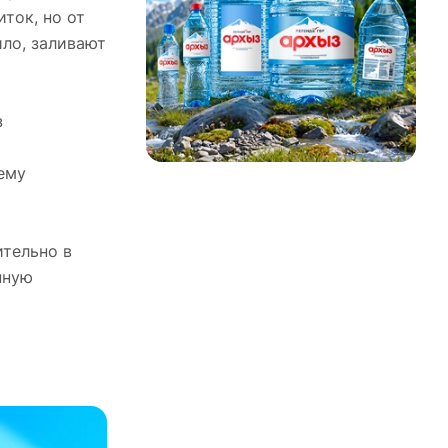
ток, но от
ило, заливают
з
ему
тельно в
нную