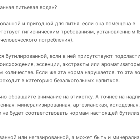
анная питьевая вода»?
ванной и пригодной для питья, если она помещена в
етствует гигиеническим требованиям, установленным 
человеческого потребления).
ся бутилированной, если в ней присутствуют подсласт
роисхождения, эссенции, экстракты или ароматизатор
 количестве. Если же эта норма нарушается, то эта в
реходит в категорию безалкогольных напитков.
о обращайте внимание на этикетку. А точнее на надпи
енная, минерализированная, артезианская, колодезная.
ие не будет соответствовать нормам настоящей бутили
ванной или негазированной, а может быть и минерализ