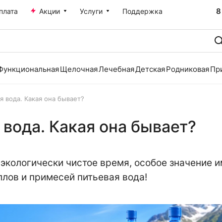
8
плата
Акции
Услуги
Поддержка
Функциональная
Щелочная
Лечебная
Детская
Родниковая
Пр
я вода. Какая она бывает?
вода. Какая она бывает?
 экологически чистое время, особое значение 
лов и примесей питьевая вода!