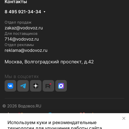
Контакты
8 495 921-34-34
Отдел продаж
zakaz@vodovoz.ru
Для поставщиков
714@vodovoz.ru
Отдел рекламы
reklama@vodovoz.ru
Москва, Волгоградский проспект, д.42
Мы в соцсетях
© 2026 Водовоз.RU
✕
Используем куки и рекомендательные
Конфиденциальность
Оферта
технологии для улучшения работы сайта