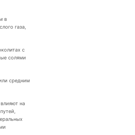
м в
лого газа,
околитах с
ные солями
или средним
 влияют на
путей,
неральных
ими