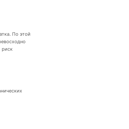
атка. По этой
превосходно
т риск
анических