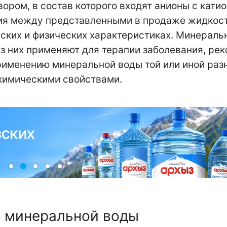
ром, в состав которого входят анионы с кати
чия между представленными в продаже жидкос
еских и физических характеристиках. Минераль
из них применяют для терапии заболевания, ре
применению минеральной воды той или иной ра
 химическими свойствами.
а минеральной воды