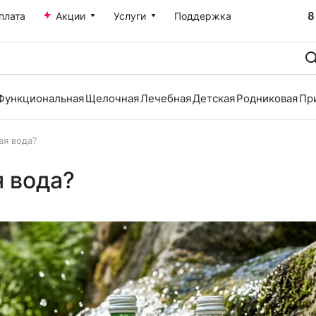
8
плата
Акции
Услуги
Поддержка
Функциональная
Щелочная
Лечебная
Детская
Родниковая
Пр
ая вода?
 вода?