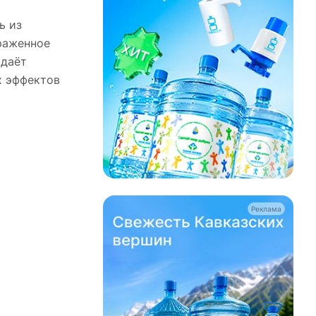
ь из
раженное
идаёт
х эффектов
Реклама