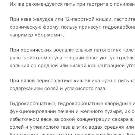
Их же рекомендуется пить при гастрите с пониже
При язве желудка или 12-перстной кишки, гастри
хроническую форму, пользу принесут гидрокарбона
например «Боржоми».
При хронических воспалительных патологиях толст
расстройством стула — врачи советуют употребл
кальция со средней или низкой концентрацией угле
При вялой перистальтике кишечника нужно пить 
содержанием солей и углекислого газа.
Гидрокарбонатные, гидрокарбонатные хлоридные и
функционировании печени и желчного пузыря, их 
избыточном весе, высокой концентрации сахара в
солей и углекислого газа в этих водах средняя и
бронхитами, ларингитами, перенёсшим болезнь Бот