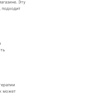
агазине. Эту
, подходит
и
сть
 терапии
ак может