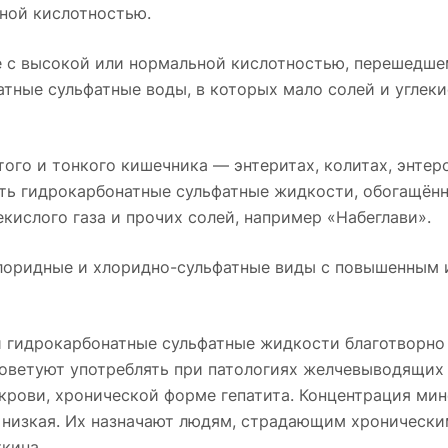
нной кислотностью.
те с высокой или нормальной кислотностью, перешедше
тные сульфатные воды, в которых мало солей и углекис
ого и тонкого кишечника — энтеритах, колитах, энтер
ять гидрокарбонатные сульфатные жидкости, обогащён
кислого газа и прочих солей, например «Набеглави».
хлоридные и хлоридно-сульфатные виды с повышенным 
 гидрокарбонатные сульфатные жидкости благотворно
советуют употреблять при патологиях желчевыводящих 
 крови, хронической форме гепатита. Концентрация ми
ли низкая. Их назначают людям, страдающим хроническ
кина.