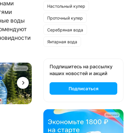
онами
Настольный кулер
тями
Проточный кулер
ные воды
комендуют
Серебряная вода
зновидности
Янтарная вода
Подпишитесь на рассылку
Реклама
наших новостей и акций
Подписаться
Реклама