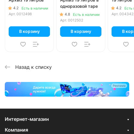
одноразовой таре
4.2
4.2
Есть в наличии
Есть 
Арт.
0012498
Арт.
004342
4.8
Есть в наличии
Арт.
0012502
В корзину
В корзину
В кор
Назад к списку
Реклама
Интернет-магазин
Компания