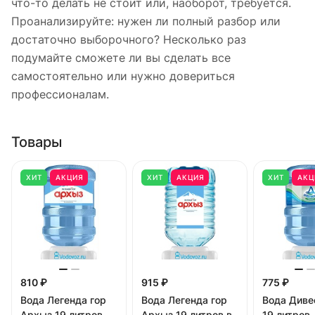
что-то делать не стоит или, наоборот, требуется.
Проанализируйте: нужен ли полный разбор или
достаточно выборочного? Несколько раз
подумайте сможете ли вы сделать все
самостоятельно или нужно довериться
профессионалам.
Товары
ХИТ
АКЦИЯ
ХИТ
АКЦИЯ
ХИТ
АКЦ
810 ₽
915 ₽
775 ₽
Вода Легенда гор
Вода Легенда гор
Вода Диве
Архыз 19 литров
Архыз 19 литров в
19 литров