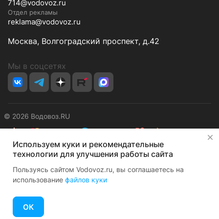
714@vodovoz.ru
Отдел рекламы
reklama@vodovoz.ru
Москва, Волгоградский проспект, д.42
Мы в соцсетях
© 2026 Водовоз.RU
✕
Используем куки и рекомендательные
Конфиденциальность
Оферта
технологии для улучшения работы сайта
Пользуясь сайтом Vodovoz.ru, вы соглашаетесь на
использование
файлов куки
ОК
Главная
Каталог
Корзина
Избранные
Кабинет
Сравнение