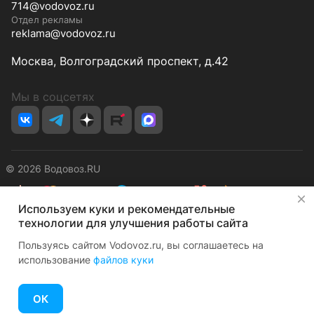
714@vodovoz.ru
Отдел рекламы
reklama@vodovoz.ru
Москва, Волгоградский проспект, д.42
Мы в соцсетях
© 2026 Водовоз.RU
✕
Используем куки и рекомендательные
Конфиденциальность
Оферта
технологии для улучшения работы сайта
Пользуясь сайтом Vodovoz.ru, вы соглашаетесь на
использование
файлов куки
ОК
Главная
Каталог
Корзина
Избранные
Кабинет
Сравнение