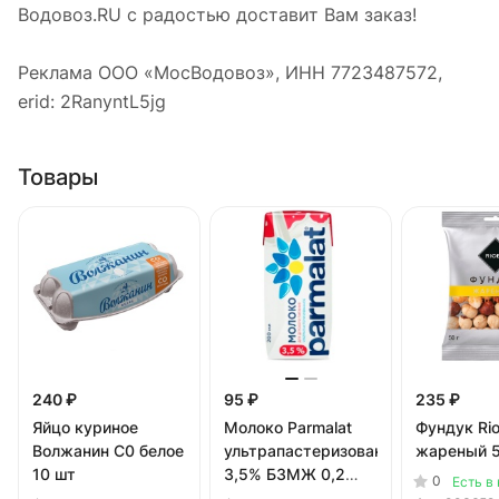
Водовоз.RU с радостью доставит Вам заказ!
Реклама ООО «МосВодовоз», ИНН 7723487572,
erid: 2RanyntL5jg
Товары
240 ₽
95 ₽
235 ₽
Яйцо куриное
Молоко Parmalat
Фундук Ri
Волжанин С0 белое
ультрапастеризованное
жареный 5
10 шт
3,5% БЗМЖ 0,2
0
Есть в
литра