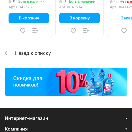
0
0
0
Есть в наличии
Есть в наличии
Нет в 
Арт.
0042523
Арт.
0041534
Арт.
004142
В корзину
В корзину
Зака
Назад к списку
Интернет-магазин
Компания