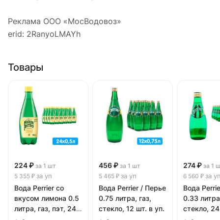
Реклама ООО «МосВодовоз»
erid: 2RanyoLMAYh
Товары
224 ₽
456 ₽
274 ₽
за 1 шт
за 1 шт
за 1 
за уп
за уп
за у
5 355 ₽
5 465 ₽
6 560 ₽
Вода Perrier со
Вода Perrier / Перье
Вода Perri
вкусом лимона 0.5
0.75 литра, газ,
0.33 литра,
литра, газ, пэт, 24
стекло, 12 шт. в уп.
стекло, 24 
шт. в уп.