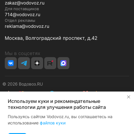
zakaz@vodovoz.ru
Для поставщиков
714@vodovoz.ru
Отдел рекламы
reklama@vodovoz.ru
Москва, Волгоградский проспект, д.42
Мы в соцсетях
© 2026 Водовоз.RU
✕
Используем куки и рекомендательные
Конфиденциальность
Оферта
технологии для улучшения работы сайта
Пользуясь сайтом Vodovoz.ru, вы соглашаетесь на
использование
файлов куки