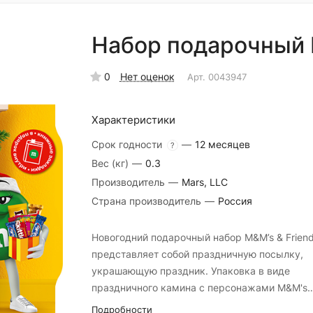
Набор подарочный 
0
Нет оценок
Арт.
0043947
Характеристики
Срок годности
—
12 месяцев
?
Вес (кг)
—
0.3
Производитель
—
Mars, LLC
Страна производитель
—
Россия
Новогодний подарочный набор M&M’s & Frien
представляет собой праздничную посылку,
украшающую праздник. Упаковка в виде
праздничного камина с персонажами M&M's
создаст атмосферу уюта и тепла.
Подробности