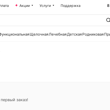
8
плата
Акции
Услуги
Поддержка
Функциональная
Щелочная
Лечебная
Детская
Родниковая
Пр
р
 первый заказ!