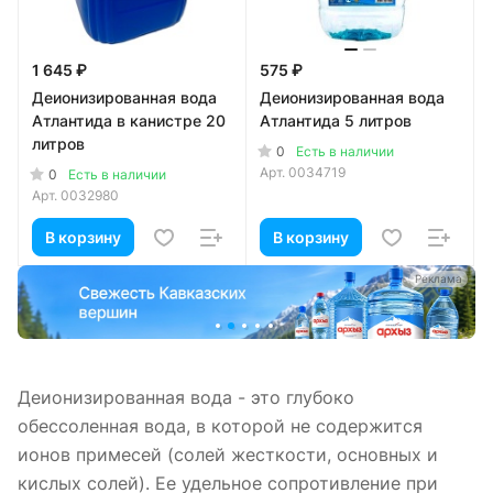
1 645 ₽
575 ₽
Деионизированная вода
Деионизированная вода
Атлантида в канистре 20
Атлантида 5 литров
литров
0
Есть в наличии
Арт.
0034719
0
Есть в наличии
Арт.
0032980
В корзину
В корзину
а
Реклама
Деионизированная вода - это глубоко
обессоленная вода, в которой не содержится
ионов примесей (солей жесткости, основных и
кислых солей). Ее удельное сопротивление при