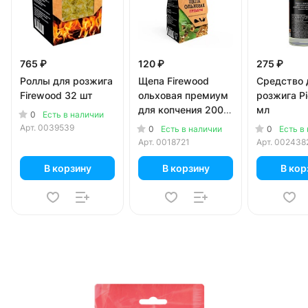
765 ₽
120 ₽
275 ₽
Роллы для розжига
Щепа Firewood
Средство 
Firewood 32 шт
ольховая премиум
розжига Pi
для копчения 200
мл
0
Есть в наличии
гр
Арт.
0039539
0
0
Есть в наличии
Есть в
Арт.
0018721
Арт.
002438
В корзину
В корзину
В кор