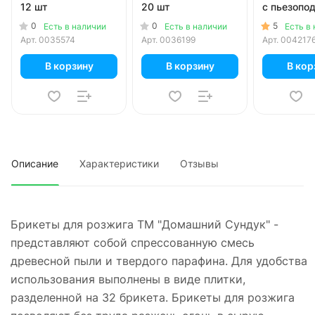
12 шт
20 шт
с пьезопо
универсал
0
0
5
Есть в наличии
Есть в наличии
Есть в
Арт.
0035574
Арт.
0036199
Арт.
004217
В корзину
В корзину
В кор
Описание
Характеристики
Отзывы
Брикеты для розжига ТМ "Домашний Сундук" -
представляют собой спрессованную смесь
древесной пыли и твердого парафина. Для удобства
использования выполнены в виде плитки,
разделенной на 32 брикета. Брикеты для розжига