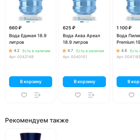
660 ₽
625 ₽
1 100 ₽
Вода Единая 18.9
Вода Аква Ареал
Вода Пили
литров
18.9 литров
Premium 1
4.2
4.7
4.6
Есть в наличии
Есть в наличии
Есть 
Арт.
0042148
Арт.
0040101
Арт.
004118
В корзину
В корзину
В кор
Рекомендуем также