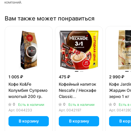
компаний.
Вам также может понравиться
1 005 ₽
475 ₽
2 990 ₽
Кофе Ko&Fe
Кофейный напиток
Кофе Jardin
Колумбия Супремо
Nescafe / Нескафе
Жардин Ori
молотый 200 гр.
Classic
зерно 1 кг
растворимый 3в1,
0
0
0
Есть в наличии
Есть в наличии
Есть в
20 пак x 14,5 гр
Арт.
0044233
Арт.
0042197
Арт.
004128
В корзину
В корзину
В кор