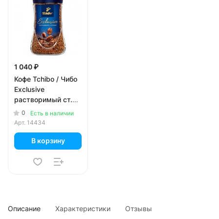
1 040 ₽
Кофе Tchibo / Чибо
Exclusive
растворимый ст.
(190гр)
0
Есть в наличии
Арт.
14434
В корзину
Описание
Характеристики
Отзывы