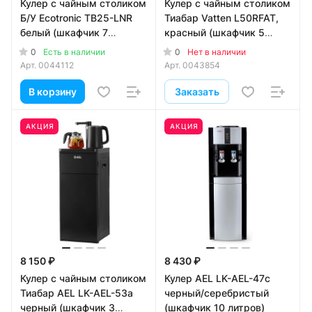
Кулер с чайным столиком
Кулер с чайным столиком
Б/У Ecotronic TB25-LNR
Тиабар Vatten L50RFAT,
белый (шкафчик 7
красный (шкафчик 5
литров)
литров)
0
0
Есть в наличии
Нет в наличии
Арт.
0044112
Арт.
0043854
В корзину
Заказать
АКЦИЯ
АКЦИЯ
8 150 ₽
8 430 ₽
Кулер с чайным столиком
Кулер AEL LK-AEL-47с
Тиабар AEL LK-AEL-53a
черный/серебристый
черный (шкафчик 3
(шкафчик 10 литров)