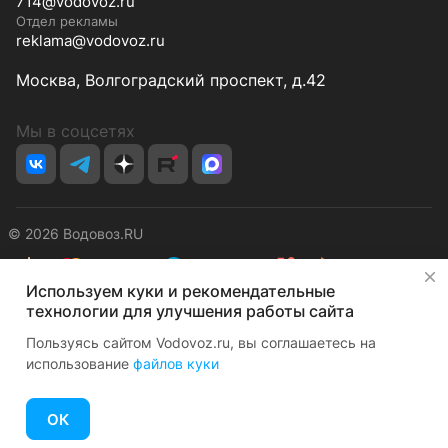
714@vodovoz.ru
Отдел рекламы
reklama@vodovoz.ru
Москва, Волгоградский проспект, д.42
Мы в соцсетях
© 2026 Водовоз.RU
✕
Используем куки и рекомендательные
Конфиденциальность
Оферта
технологии для улучшения работы сайта
Пользуясь сайтом Vodovoz.ru, вы соглашаетесь на
использование
файлов куки
ОК
Главная
Каталог
Корзина
Избранные
Кабинет
Сравнение