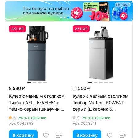
а
Реклама
АКЦИЯ
АКЦИЯ
8 580 ₽
11 550 ₽
Кулер с чайным столиком
Кулер с чайным столиком
Тиабар AEL LK-AEL-81a
Тиабар Vatten L50WFAT
темно-серый (шкафчик 4
серый (шкафчик 5
литра)
литров)
5
0
Есть в наличии
Есть в наличии
Арт.
0042353
Арт.
0033611
В корзину
В корзину