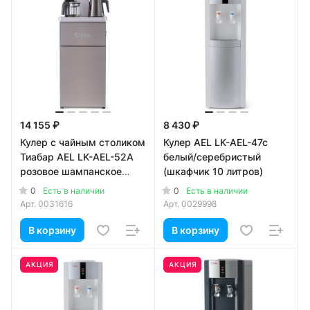
14 155 ₽
8 430 ₽
Кулер с чайным столиком
Кулер AEL LK-AEL-47c
Тиабар AEL LK-AEL-52A
белый/серебристый
розовое шампанское
(шкафчик 10 литров)
(шкафчик 7 литров)
0
0
Есть в наличии
Есть в наличии
Арт.
0031616
Арт.
0029998
В корзину
В корзину
АКЦИЯ
АКЦИЯ