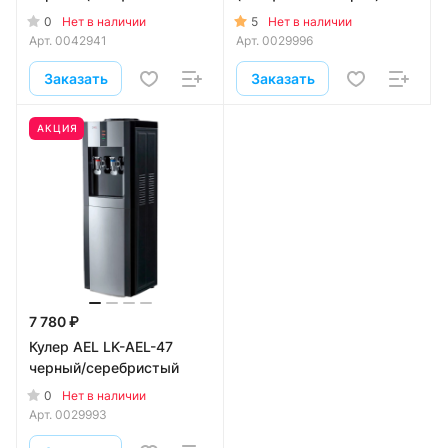
литра)
0
5
Нет в наличии
Нет в наличии
Арт.
0042941
Арт.
0029996
Заказать
Заказать
АКЦИЯ
7 780 ₽
Кулер AEL LK-AEL-47
черный/серебристый
0
Нет в наличии
Арт.
0029993