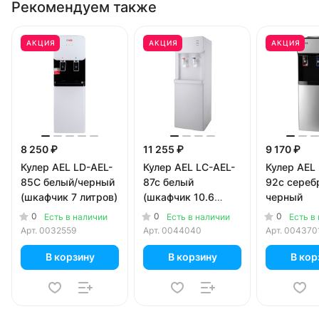
Рекомендуем также
АКЦИЯ
АКЦИЯ
АКЦИЯ
8 250 ₽
11 255 ₽
9 170 ₽
Кулер AEL LD-AEL-
Кулер AEL LC-AEL-
Кулер AEL
85C белый/черный
87c белый
92c сереб
(шкафчик 7 литров)
(шкафчик 10.6
черный
литров)
0
0
0
Есть в наличии
Есть в наличии
Есть в
Арт.
0032559
Арт.
0044040
Арт.
004370
В корзину
В корзину
В кор