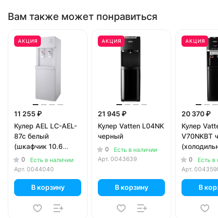
Вам также может понравиться
АКЦИЯ
АКЦИЯ
АКЦИЯ
11 255 ₽
21 945 ₽
20 370 ₽
Кулер AEL LC-AEL-
Кулер Vatten L04NK
Кулер Vatt
87c белый
черный
V70NKBT 
(шкафчик 10.6
(холодиль
0
Есть в наличии
литров)
литров)
Арт.
0043639
0
0
Есть в наличии
Есть в
Арт.
0044040
Арт.
004359
В корзину
В корзину
В кор