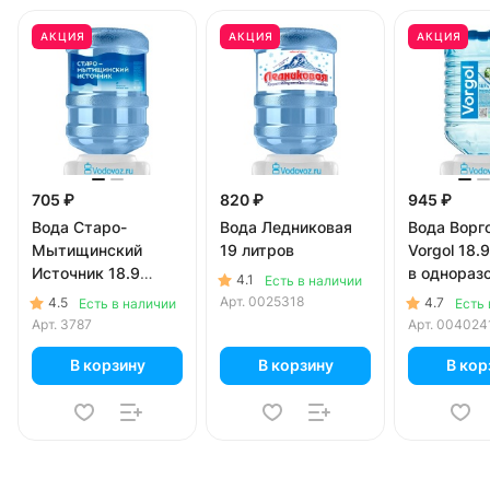
АКЦИЯ
АКЦИЯ
АКЦИЯ
705 ₽
820 ₽
945 ₽
Вода Старо-
Вода Ледниковая
Вода Ворг
Мытищинский
19 литров
Vorgol 18.
Источник 18.9
в однораз
4.1
Есть в наличии
литров
Арт.
0025318
4.5
4.7
Есть в наличии
Есть 
Арт.
3787
Арт.
004024
В корзину
В корзину
В кор